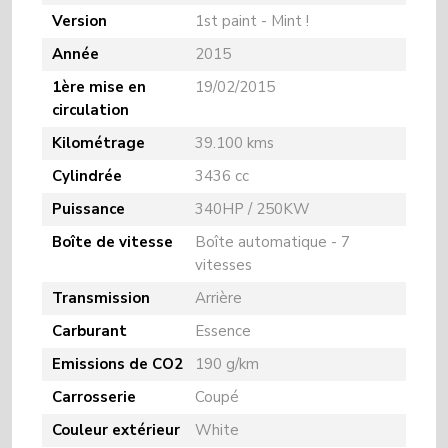
Version
1st paint - Mint !
Année
2015
1ère mise en
19/02/2015
circulation
Kilométrage
39.100 kms
Cylindrée
3436 cc
Puissance
340HP / 250KW
Boîte de vitesse
Boîte automatique - 7
vitesses
Transmission
Arrière
Carburant
Essence
Emissions de CO2
190 g/km
Carrosserie
Coupé
Couleur extérieur
White