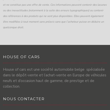
et ne constitue pas une offre de vente. Ces informations peuvent contenir des lacunes
ou des inexactitudes (notamment à la suite des erreurs typographiques) ou contenir
des références à des produits qui ne sont plus disponibles. Elles peuvent également
être modifiées à tout moment sans préavis sans que l’acheteur puisse en déduire un
quelconque droit.
HOUSE OF CARS
House of cars est une société automobile belge spécialisée
dans le dépôt-vente et l’achat-vente en Europe de véhicules
neufs et d’occasion haut de gamme, de prestige et de
collection.
NOUS CONTACTER