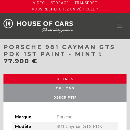
VIDÉO
STORAGE
TRANSPORT
VOUS RECHERCHEZ UN VÉHICULE ?
PORSCHE 981 CAYMAN GTS
PDK 1ST PAINT - MINT !
77.900 €
DÉTAILS
OPTIONS
DESCRIPTIF
Marque
Porsche
Modèle
981 Cayman GTS PDK