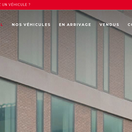
 UN VÉHICULE ?
IL
NOS VÉHICULES
EN ARRIVAGE
VENDUS
C