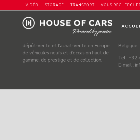
VIDÉO
STORAGE
TRANSPORT
VOUS RECHERCHEZ
HOUSE OF CARS
NOUS 
ACCUE
House of cars est une société
Rue du Ce
automobile belge spécialisée dans le
1332 Gen
dépôt-vente et l’achat-vente en Europe
Belgique
de véhicules neufs et d’occasion haut de
Tel : +32
gamme, de prestige et de collection.
E-mail : i