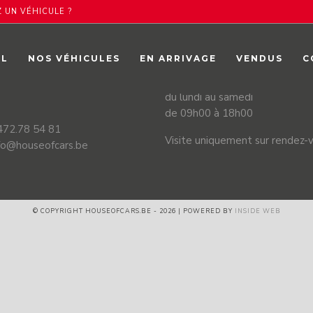
 UN VÉHICULE ?
CONTACTER
HEURES D’OUVERTUR
IL
NOS VÉHICULES
EN ARRIVAGE
VENDUS
C
rf, 188-6
Notre show-room
val
du lundi au samedi
de 09h00 à 18h00
 472.78 54 81
Visite uniquement sur rendez-
nfo@houseofcars.be
© COPYRIGHT HOUSEOFCARS.BE - 2026 | POWERED BY
INSIDE WEB