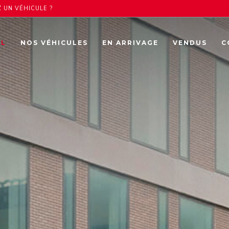
 UN VÉHICULE ?
IL
NOS VÉHICULES
EN ARRIVAGE
VENDUS
C